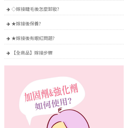
◇嫁接睫毛後怎麼卸妝?
★嫁接後保養?
★嫁接後有眼紅問題?
【全商品】嫁接步驟