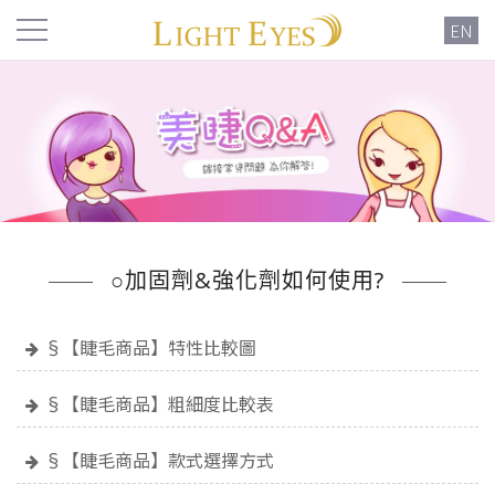
EN
○加固劑&強化劑如何使用?
§【睫毛商品】特性比較圖
§【睫毛商品】粗細度比較表
§【睫毛商品】款式選擇方式