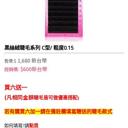
黑絲絨睫毛系列 C型/ 粗度0.15
1,680 新台幣
售價:$
$600新台幣
經銷價:
買六送一
(凡相同金額
睫毛皆可做
優惠搭配)
若有購買
六加一
請在
備註欄填寫
贈送的
睫毛款式
如何填寫?請
點我