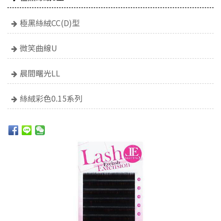
極黑絲絨CC(D)型
微笑曲線U
晨間曙光LL
絲絨彩色0.15系列