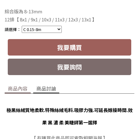
綜合版為 8-13mm
12排
【 8x1 / 9x1 / 10x3 / 11x3 / 12x3 / 13x1 】
請選擇：
我要購買
我要詢問
商品內容
商品討論
極黑絲絨質地柔軟.特殊絲絨毛料.吸膠力強.可延長嫁接時間.效
果 黑 濃 柔 美睫師第一選擇
【 有購買此商品即可索取相關海報 】