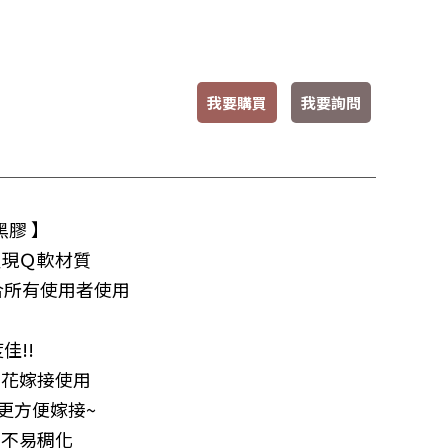
我要購買
我要詢問
黑膠 】
呈現Ｑ軟材質
合所有使用者使用
佳!!
開花嫁接使用
更方便嫁接~
，不易稠化