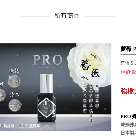
所有商品
薔薇 
售價:$
經銷價
強檔
PRO
乾燥速
日本製