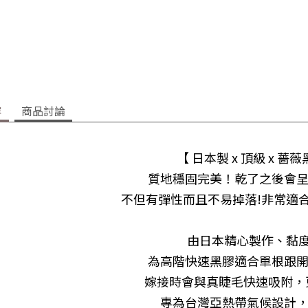
容
商品討論
【 日本製 x 頂級 x 薔薇
質地穩固完美！乾了之後會
不但有彈性而且不易掉落!非常適
由日本精心製作、黏度
為高階快速黑膠適合單根跟
嫁接時會與真睫毛快速吸附，
專為台灣亞熱帶氣候設計