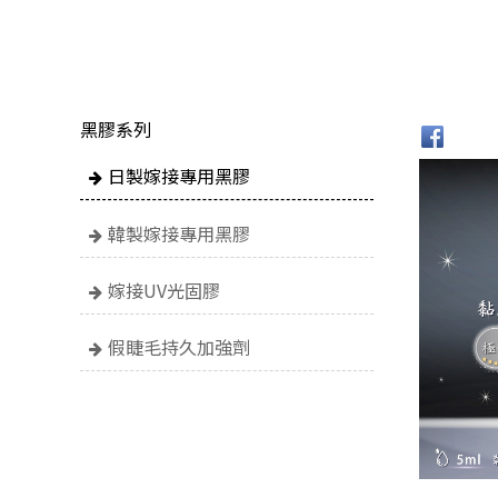
黑膠系列
日製嫁接專用黑膠
韓製嫁接專用黑膠
嫁接UV光固膠
假睫毛持久加強劑