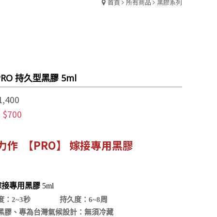
首頁
所有商品
黑膠系列
PRO 持久型黑膠 5ml
1,400
$700
:
力作 【PRO】 嫁接專用黑膠
 嫁接專用黑膠
5ml
度：2~3秒 持久度：6~8周
黑膠、專為台灣氣候設計：無須冷藏