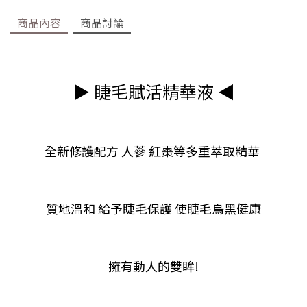
商品內容
商品討論
▶ 睫毛賦活精華液 ◀
全新修護配方 人蔘 紅棗等多重萃取精華
質地溫和 給予睫毛保護 使睫毛烏黑健康
擁有動人的雙眸!