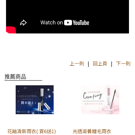
上一則
|
回上頁
|
下一則
推薦商品
花釉清新雨衣( 買6送1)
光透滋養睫毛雨衣