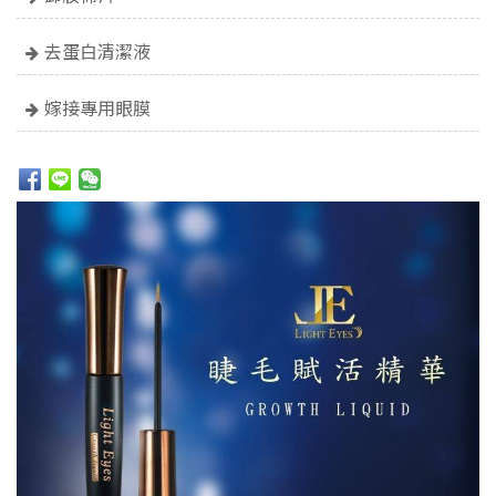
去蛋白清潔液
嫁接專用眼膜