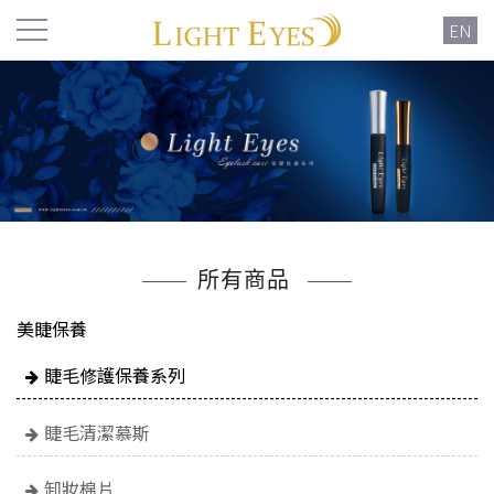
EN
所有商品
美睫保養
睫毛修護保養系列
睫毛清潔慕斯
卸妝棉片