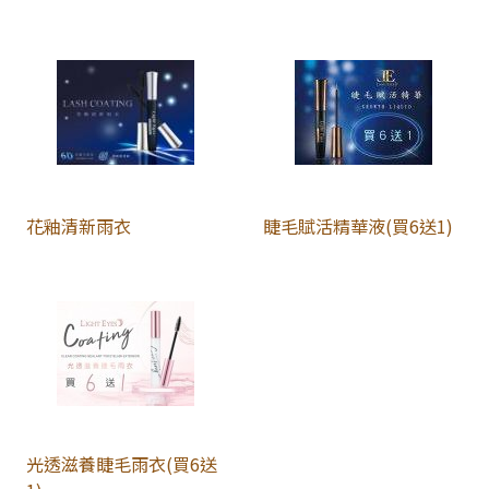
花釉清新雨衣
睫毛賦活精華液(買6送1)
光透滋養睫毛雨衣(買6送