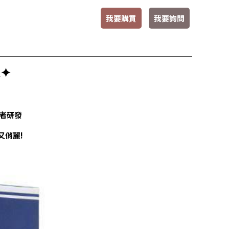
我要購買
我要詢問
✦
者研發
又俏麗!