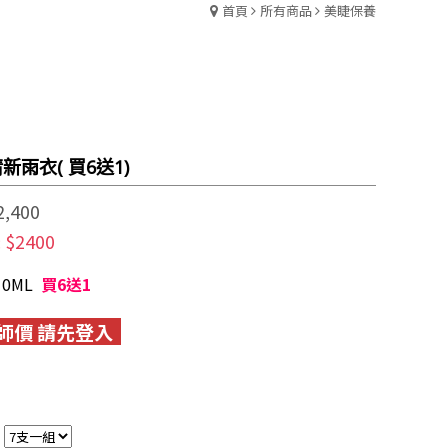
首頁
所有商品
美睫保養
新雨衣( 買6送1)
2,400
$2400
:
10ML
買6送1
師價 請先登入
：