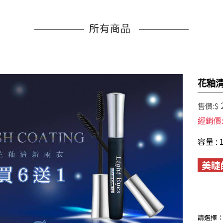
所有商品
花釉清
售價:$
經銷價
容量 : 
美睫
請選擇