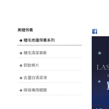
美睫保養
睫毛修護保養系列
睫毛清潔慕斯
卸妝棉片
去蛋白清潔液
嫁接專用眼膜