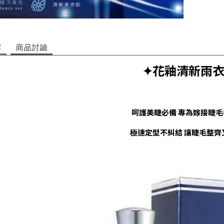
容
商品討論
✦花釉清新雨衣
呵護美睫必備 專為嫁接睫毛
極速定型不糾結 讓睫毛整齊