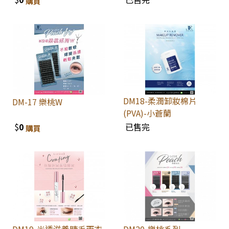
購買
DM18-柔潤卸妝棉片
DM-17 樂桃W
(PVA)-小蒼蘭
$
0
已售完
購買
DM19-光透滋養睫毛雨衣
DM20-樂桃系列