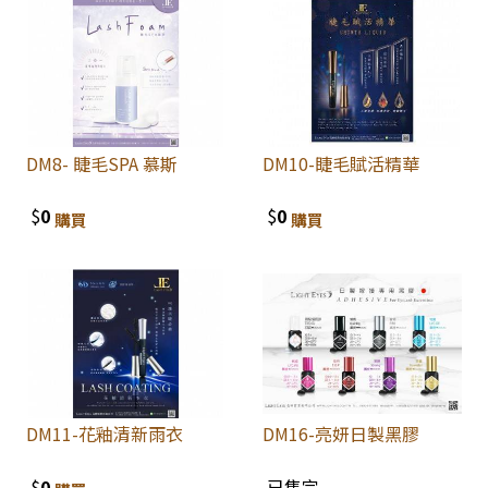
DM8- 睫毛SPA 慕斯
DM10-睫毛賦活精華
$
0
$
0
購買
購買
DM11-花釉清新雨衣
DM16-亮妍日製黑膠
$
0
已售完