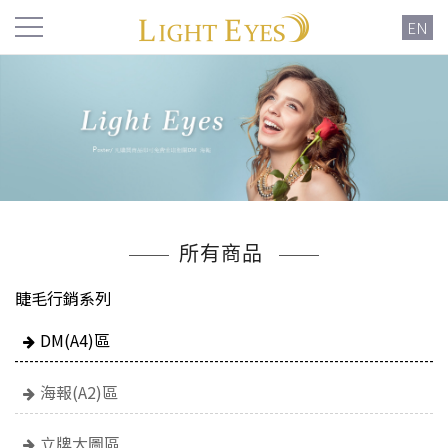
EN
所有商品
睫毛行銷系列
DM(A4)區
海報(A2)區
立牌大圖區