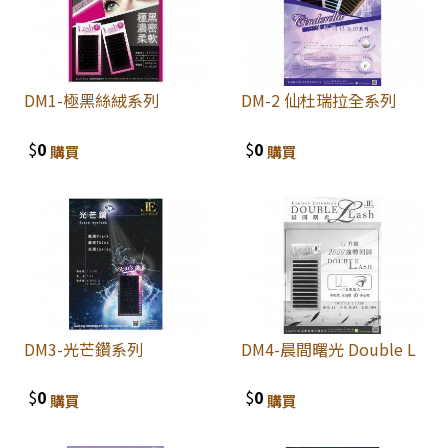
DM1-極黑絲絨系列
DM-2 仙杜瑞拉全系列
$
0
$
0
購買
購買
DM3-光芒鑽系列
DM4-晨間曙光 Double L
$
0
$
0
購買
購買