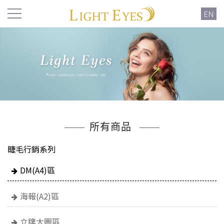
EN
所有商品
睫毛行銷系列
DM(A4)區
海報(A2)區
立牌大圖區