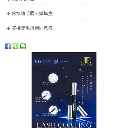
嫁接睫毛展示摸摸盒
嫁接睫毛諮詢同意書