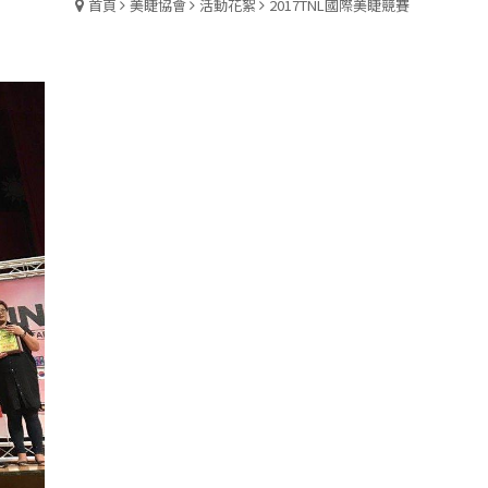
首頁
美睫協會
活動花絮
2017TNL國際美睫競賽