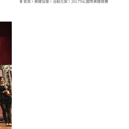
首頁
美睫協會
活動花絮
2017TNL國際美睫競賽