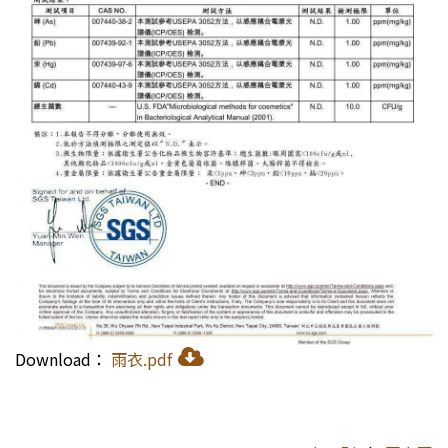
Download：
雨衣.pdf