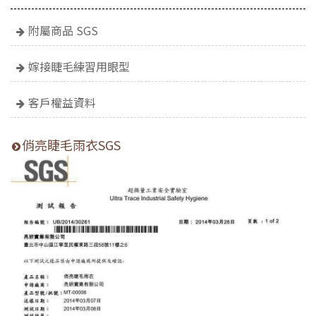
附屬商品 SGS
嫁接睫毛練習用眼型
客戶權益資料
俏亮睫毛雨衣SGS