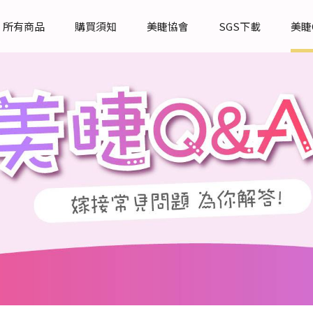
所有商品
購買須知
美睫協會
SGS下載
美睫