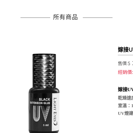
所有商品
嫁接U
售價:$
經銷價
嫁接U
乾燥速
室溫：
UV燈建