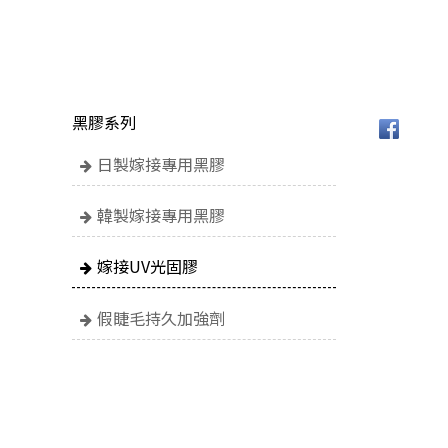
黑膠系列
日製嫁接專用黑膠
韓製嫁接專用黑膠
嫁接UV光固膠
假睫毛持久加強劑