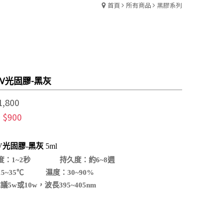
首頁
所有商品
黑膠系列
V光固膠-黑灰
1,800
$900
:
V光固膠-
黑灰
5ml
度：1~2秒 持久度：約6~8週
15~35℃ 濕度：30~90%
議5w或10w，波長395~405nm