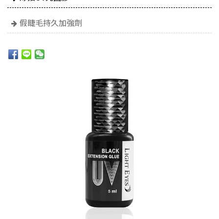
假睫毛持久加強劑