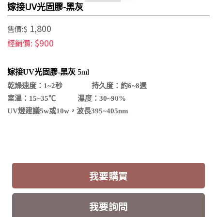
嫁接UV光固膠-黑灰
1,800
售價:$
$900
經銷價:
嫁接UV光固膠-
黑灰
5ml
乾燥速度：1~2秒 持久度：約6~8週
室溫：15~35℃ 濕度：30~90%
UV燈建議5w或10w，波長395~405nm
我要購買
我要詢問