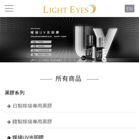
EN
所有商品
黑膠系列
日製嫁接專用黑膠
韓製嫁接專用黑膠
嫁接UV光固膠