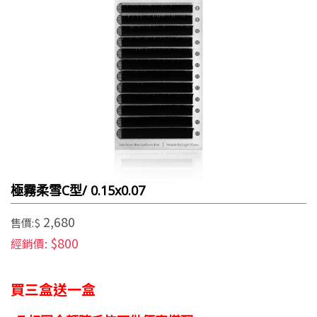
極霧柔雪C型/ 0.15x0.07
2,680
售價:$
$800
經銷價:
買三盒送一盒