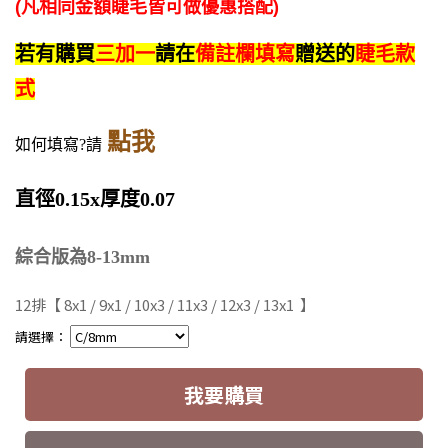
(凡相同金額
睫毛
皆可做
優惠
搭配)
若有購買
三加一
請在
備註欄填寫
贈送的
睫毛款
式
點我
如何填寫?請
直徑0.15x厚度0.07
綜合版為8-13mm
12排
【 8x1 / 9x1 / 10x3 / 11x3 / 12x3 / 13x1 】
請選擇：
我要購買