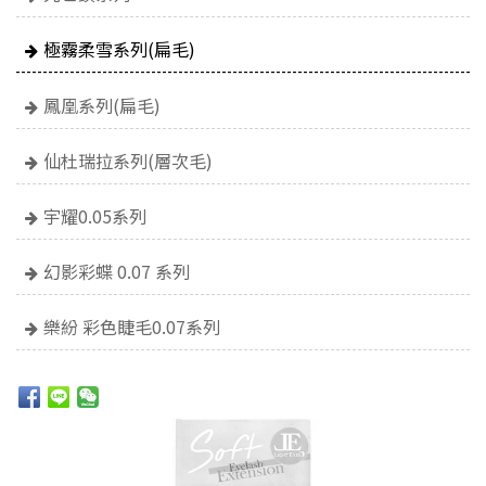
極霧柔雪系列(扁毛)
鳳凰系列(扁毛)
仙杜瑞拉系列(層次毛)
宇耀0.05系列
幻影彩蝶 0.07 系列
樂紛 彩色睫毛0.07系列