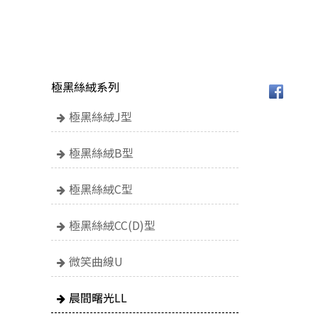
極黑絲絨系列
極黑絲絨J型
極黑絲絨B型
極黑絲絨C型
極黑絲絨CC(D)型
微笑曲線U
晨間曙光LL