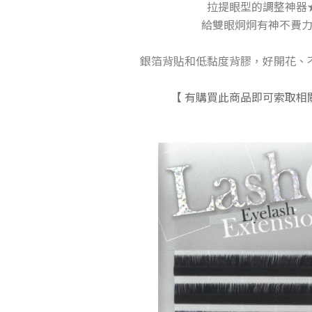
拉提眼型的調整神器
給雙眼炯炯有神不費
銀箔背貼和低黏度背膠，好開花、
【 有購買此商品即可索取相