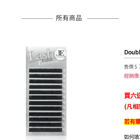
所有商品
Doub
售價:$
經銷價
買六
(凡
若有
如何填