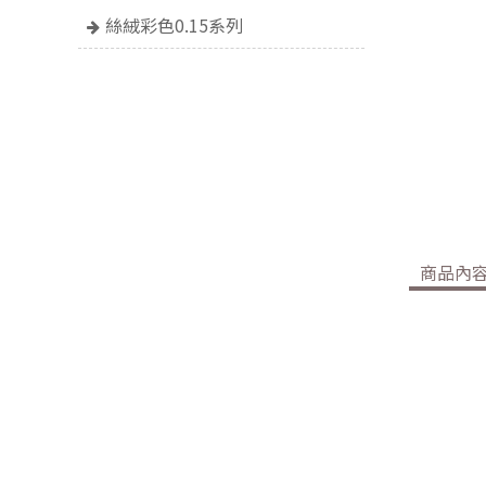
絲絨彩色0.15系列
商品內