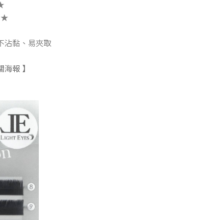
★
力
★
不沾黏、易夾取
關海報 】