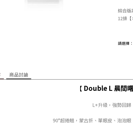
綜合版為
12排
【 8
請選擇
容
商品討論
Double L 晨間
【
L+升級，強勢回歸
90°超捲翹，蒙古折、單眼皮、泡泡眼