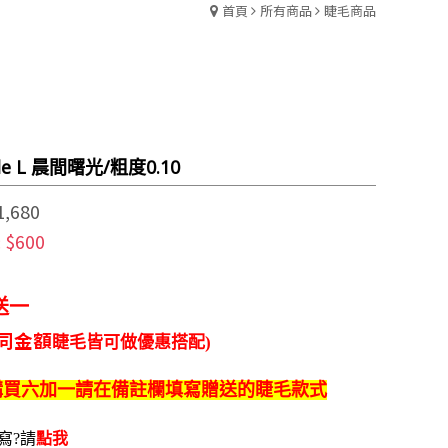
首頁
所有商品
睫毛商品
le L 晨間曙光/粗度0.10
1,680
$600
:
送一
相同金額
睫毛皆可做
優惠搭配)
購買
六加一
請在
備註欄填寫
贈送的
睫毛款式
寫?請
點我