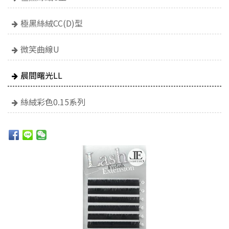
極黑絲絨CC(D)型
微笑曲線U
晨間曙光LL
絲絨彩色0.15系列