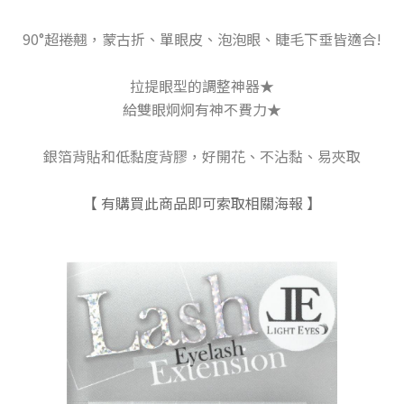
90°超捲翹，蒙古折、單眼皮、泡泡眼、睫毛下垂皆適合!
拉提眼型的調整神器★
給雙眼炯炯有神不費力
★
銀箔背貼和低黏度背膠，好開花、不沾黏、易夾取
【 有購買此商品即可索取相關海報 】