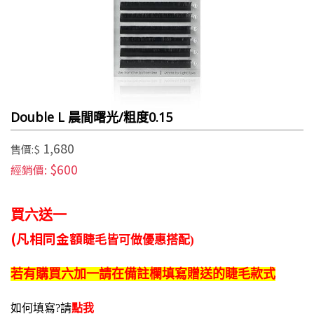
Double L 晨間曙光/粗度0.15
1,680
售價:$
$600
經銷價:
買六送一
(凡相同金額
睫毛皆可做
優惠搭配)
若有購買
六加一
請在
備註欄填寫
贈送的
睫毛款式
如何填寫?請
點我