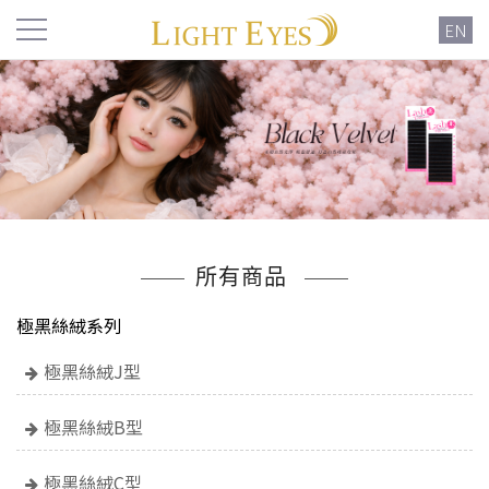
EN
所有商品
極黑絲絨系列
極黑絲絨J型
極黑絲絨B型
極黑絲絨C型