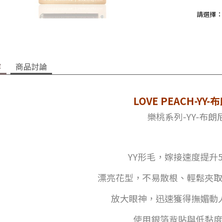
請選擇
容
商品討論
LOVE PEACH-YY-
樂桃系列-YY-布朗
YY形毛，嫁接速度提升5
漂亮花型，不易散根、輕鬆夾
放大眼神，迅速獲得撫媚動
使用銀箔背貼與低黏