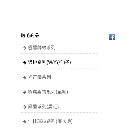
睫毛商品
極黑絲絨系列
樂桃系列(W/YY/仙子)
光芒鑽系列
極霧柔雪系列(扁毛)
鳳凰系列(扁毛)
仙杜瑞拉系列(層次毛)