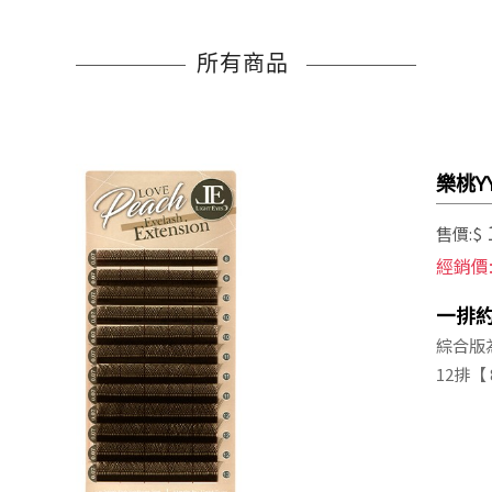
所有商品
樂桃YY
售價:$
經銷價
一排約
綜合版為
12排
【 8