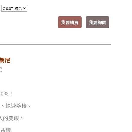
：
我要購買
我要詢問
布朗尼
尼
0%！
取、快速嫁接。
人的雙眼。
度背膠