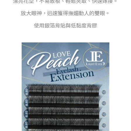
漂亮花型，不易散根、輕鬆夾取、快速嫁接。
放大眼神，迅速獲得撫媚動人的雙眼。
使用銀箔背貼與低黏度背膠