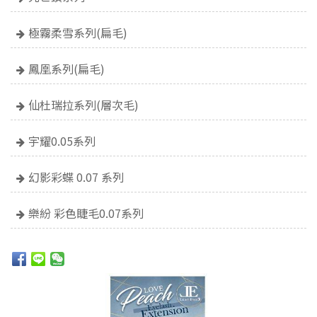
極霧柔雪系列(扁毛)
鳳凰系列(扁毛)
仙杜瑞拉系列(層次毛)
宇耀0.05系列
幻影彩蝶 0.07 系列
樂紛 彩色睫毛0.07系列