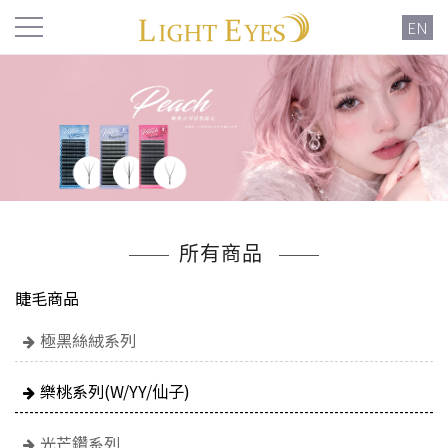
EN
所有商品
睫毛商品
極黑絲絨系列
樂桃系列(W/YY/仙子)
光芒鑽系列