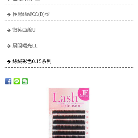
極黑絲絨CC(D)型
微笑曲線U
晨間曙光LL
絲絨彩色0.15系列