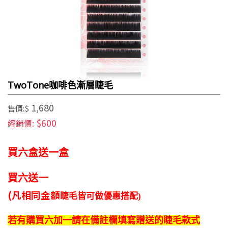
TwoTone咖啡色漸層睫毛
1,680
售價:$
$600
經銷價:
買六盒送一盒
買六送一
(凡相同金額
睫毛皆可做
優惠搭配)
若有購買
六加一
請在
備註欄填寫
贈送的
睫毛款式