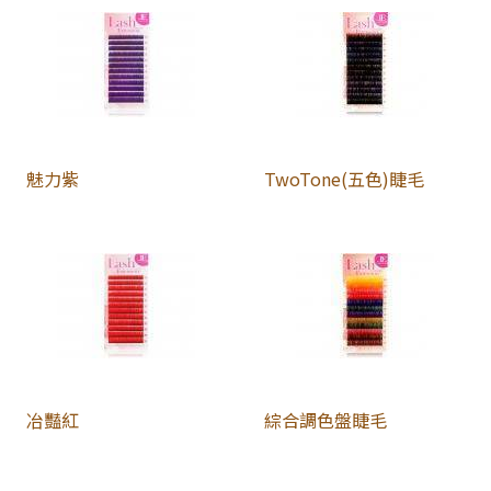
魅力紫
TwoTone(五色)睫毛
冶豔紅
綜合調色盤睫毛