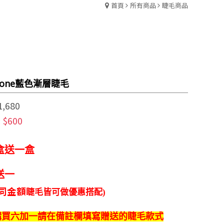
首頁
所有商品
睫毛商品
Tone藍色漸層睫毛
1,680
$600
:
盒送一盒
送一
相同金額
睫毛皆可做
優惠搭配)
購買
六加一
請在
備註欄填寫
贈送的
睫毛款式