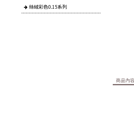
絲絨彩色0.15系列
商品內