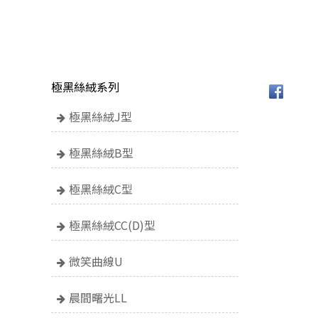
極黑絲絨系列
極黑絲絨J型
極黑絲絨B型
極黑絲絨C型
極黑絲絨CC(D)型
微笑曲線U
晨間曙光LL