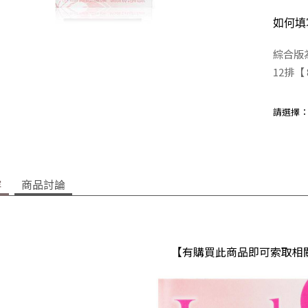
如何填
綜合版為
12排
【 8
請選擇
容
商品討論
【有購買此商品即可索取相