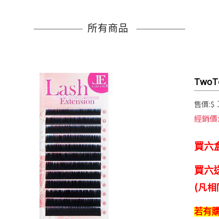
所有商品
Two
售價:$
經銷價
買六
買六
(凡
若有