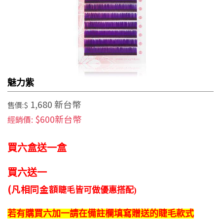
魅力紫
1,680 新台幣
售價:$
$600新台幣
經銷價:
買六盒送一盒
買六送一
(凡相同金額
睫毛皆可做
優惠搭配)
若有購買
六加一
請在
備註欄填寫
贈送的
睫毛款式