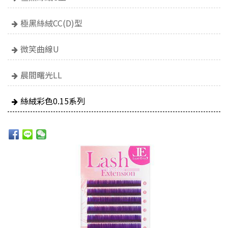
極黑絲絨CC(D)型
微笑曲線U
晨間曙光LL
絲絨彩色0.15系列