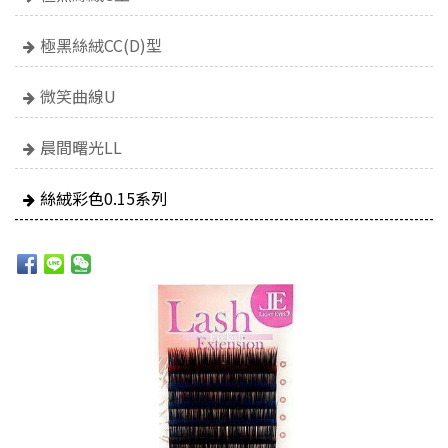
極黑絲絨CC(D)型
微笑曲線U
晨間曙光LL
絲絨彩色0.15系列