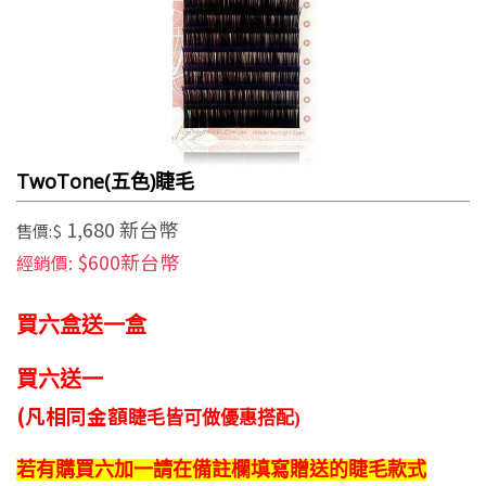
TwoTone(五色)睫毛
1,680 新台幣
售價:$
$600新台幣
經銷價:
買六盒送一盒
買六送一
(凡相同金額
睫毛皆可做
優惠搭配)
若有購買
六加一
請在
備註欄填寫
贈送的
睫毛款式