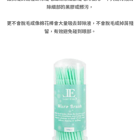
除細部的黑膠或髒污，
更不會脫毛或像棉花棒會大量吸去卸除液，不會脫毛或掉屑殘
留，有效避免碰到眼部。