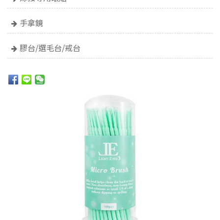
手拿鏡
膠台/選毛台/戒台