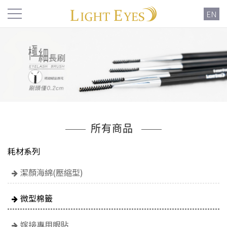
EN
所有商品
耗材系列
潔顏海綿(壓縮型)
微型棉籤
嫁接專用眼貼