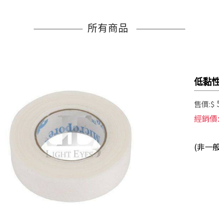
所有商品
低黏性
售價:$
經銷價
(非一