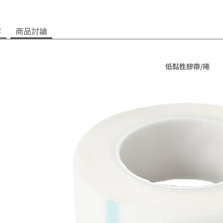
容
商品討論
低黏性膠帶/捲