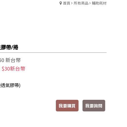
首頁
所有商品
輔助耗材
膠帶/捲
50 新台幣
$30新台幣
:
般透氣膠帶)
我要購買
我要詢問