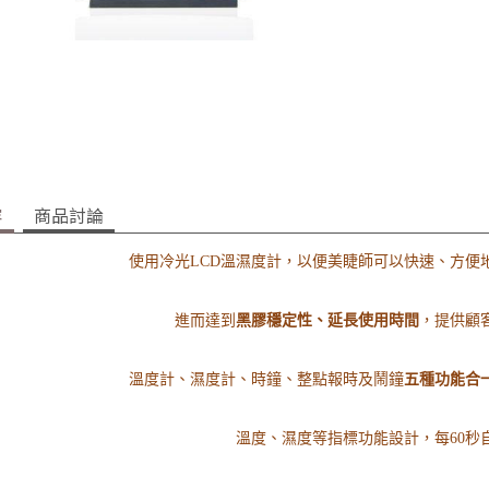
容
商品討論
使用冷光LCD溫濕度計，以便美睫師可以快速、方便
進而達到
黑膠穩定性、延長使用時間
，提供顧
溫度計、濕度計、時鐘、整點報時及鬧鐘
五種功能合
溫度、濕度等指標功能設計，每60秒