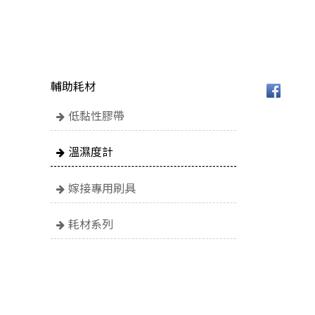
輔助耗材
低黏性膠帶
溫濕度計
嫁接專用刷具
耗材系列