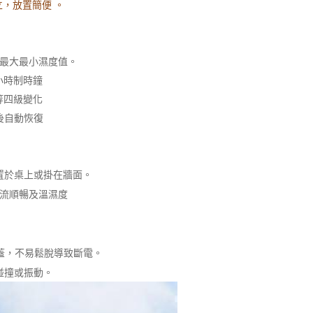
，放置簡便 。
憶最大最小濕度值。
4小時制時鐘
等四級變化
後自動恢復
置於桌上或掛在牆面。
流順暢及溫濕度
蓋，不易鬆脫導致斷電。
碰撞或振動。