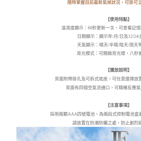
隨時掌握目前最新氣候狀況，可掛可立
【使用特點】
溫濕度顯示：60秒更新一次，可查看記
日期顯示：顯示年/月/日及12/2
天氣顯示：晴天/半晴/陰天/雨天
背光模式：可開啟背光燈，八秒
【擺放說明】
背面附帶掛孔及可拆式底座，可任意選擇放
背面有四個空氣流通口，可精確反應氣
【注意事項】
採用兩顆AAA四號電池，為兩段式控制電池盒
請放置在防潮防曬之處，防止劇烈