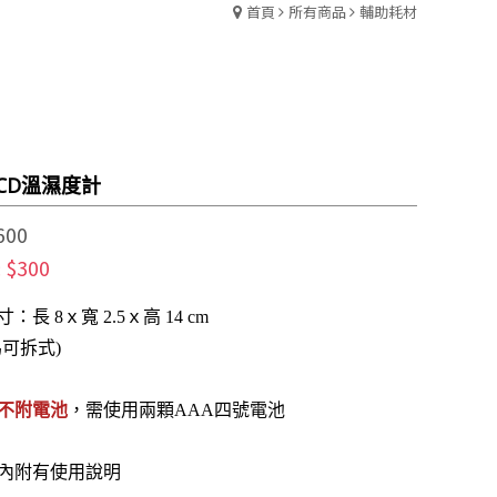
首頁
所有商品
輔助耗材
CD溫濕度計
600
$300
:
：長 8ｘ寬 2.5ｘ高 14 cm
為可拆式)
不附電池
，需使用兩顆AAA四號電池
內附有使用說明