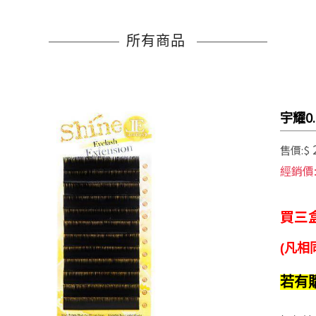
所有商品
宇耀0.
售價:$
經銷價
買三
(凡相
若有