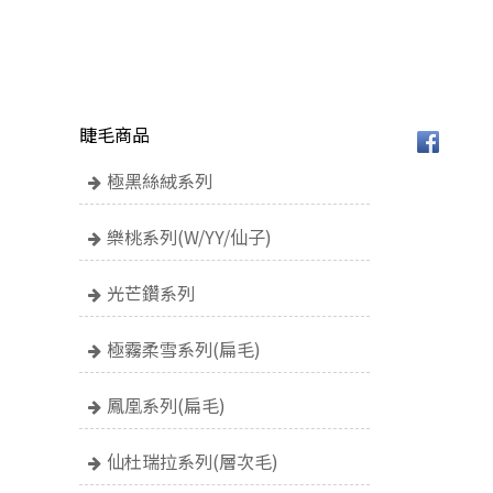
睫毛商品
極黑絲絨系列
樂桃系列(W/YY/仙子)
光芒鑽系列
極霧柔雪系列(扁毛)
鳳凰系列(扁毛)
仙杜瑞拉系列(層次毛)