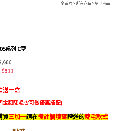
首頁
所有商品
睫毛商品
05系列 C型
2,680
$800
:
盒送一盒
同金額
睫毛
皆可做
優惠
搭配)
購買
三加一
請在
備註欄填寫
贈送的
睫毛款式