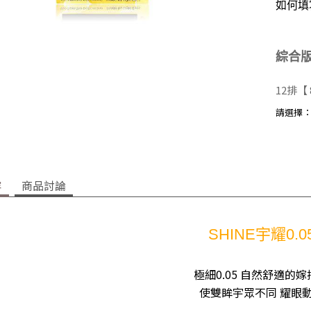
如何填
綜合版
12排
【 8
請選擇
容
商品討論
SHINE宇耀0.0
極細0.05
自然舒適的嫁
使雙眸宇眾不同 耀眼