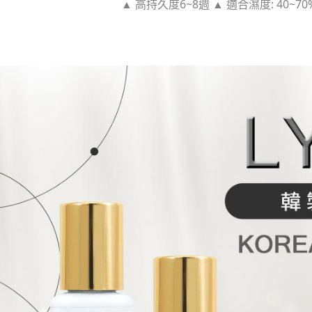
▲ 高持久度6~8週 ▲ 
適合濕度: 40~70