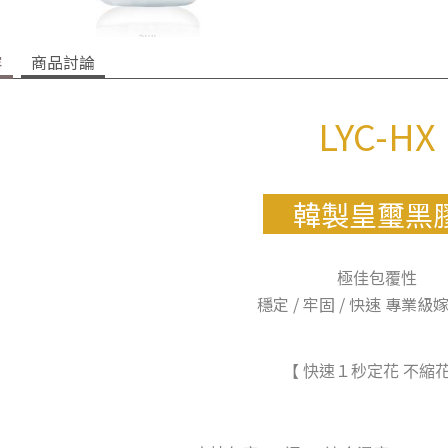
容
商品討論
LYC-HX
韓製皇璽
極佳包覆性
穩定 / 牢固 / 快速 專業
【 快速１秒定花 不縮花