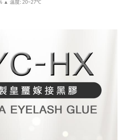
% 
▲ 
溫度: 20~27℃