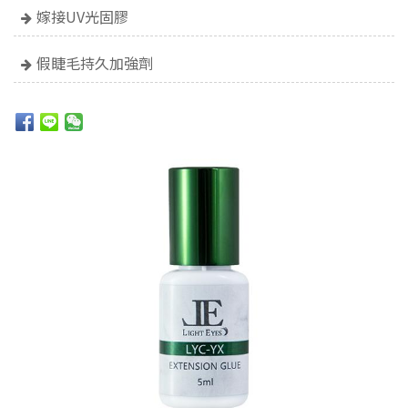
嫁接UV光固膠
假睫毛持久加強劑