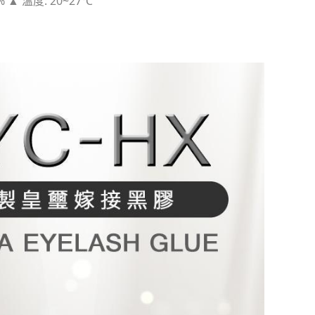
% 
▲ 
溫度: 20~27℃