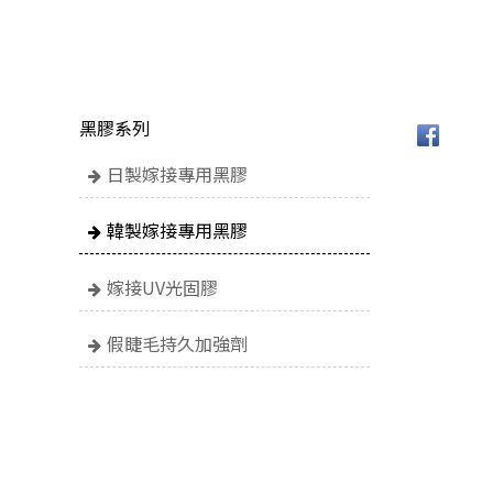
黑膠系列
日製嫁接專用黑膠
韓製嫁接專用黑膠
嫁接UV光固膠
假睫毛持久加強劑