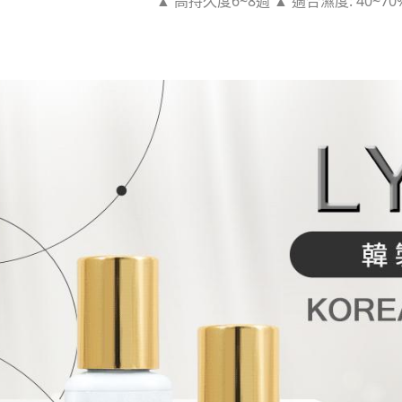
▲ 高持久度6~8週 ▲ 
適合濕度: 40~70