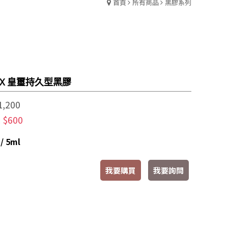
首頁
所有商品
黑膠系列
-HX 皇璽持久型黑膠
1,200
$600
:
 5ml
我要購買
我要詢問