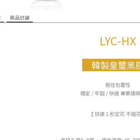
容
商品討論
LYC-HX
韓製皇璽
極佳包覆性
穩定 / 牢固 / 快速 專業
【 快速１秒定花 不縮花