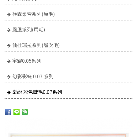
極霧柔雪系列(扁毛)
鳳凰系列(扁毛)
仙杜瑞拉系列(層次毛)
宇耀0.05系列
幻影彩蝶 0.07 系列
樂紛 彩色睫毛0.07系列