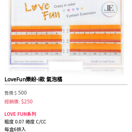
LoveFun樂紛-I款 氣泡橘
500
售價:$
$250
經銷價:
LOVE FUN系列
粗度 0.07 捲度 C/CC
每盒6排入