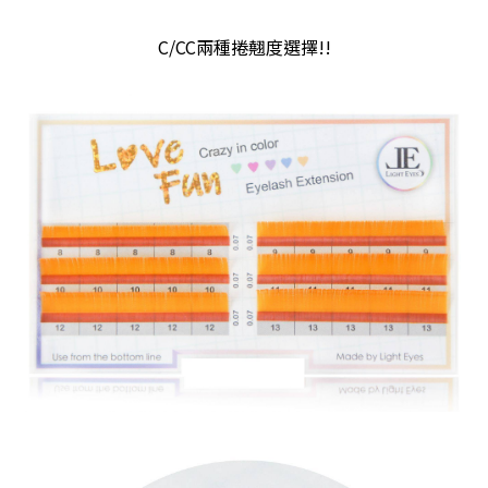
C/CC兩種捲翹度選擇!!