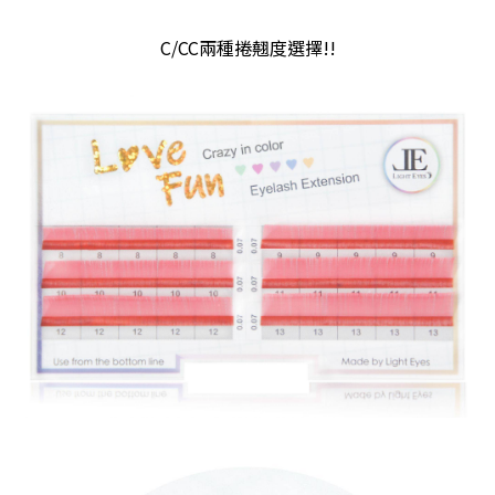
C/CC兩種捲翹度選擇!!