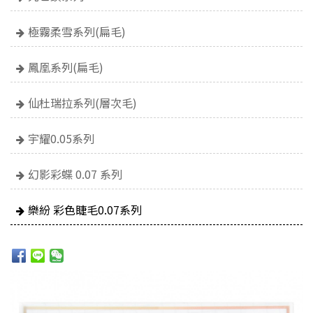
極霧柔雪系列(扁毛)
鳳凰系列(扁毛)
仙杜瑞拉系列(層次毛)
宇耀0.05系列
幻影彩蝶 0.07 系列
樂紛 彩色睫毛0.07系列