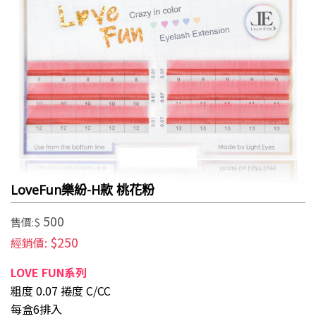
LoveFun樂紛-H款 桃花粉
500
售價:$
$250
經銷價:
LOVE FUN系列
粗度 0.07 捲度 C/CC
每盒6排入