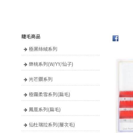
睫毛商品
極黑絲絨系列
樂桃系列(W/YY/仙子)
光芒鑽系列
極霧柔雪系列(扁毛)
鳳凰系列(扁毛)
仙杜瑞拉系列(層次毛)