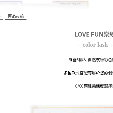
容
商品討論
LOVE FUN樂
- color lash -
每盒6排入 自然繽紛彩色
多種款式搭配專屬於您的個
C/CC兩種捲翹度選擇!