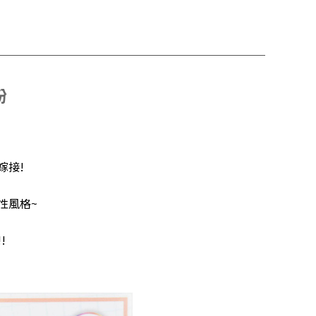
紛
嫁接!
性風格~
!