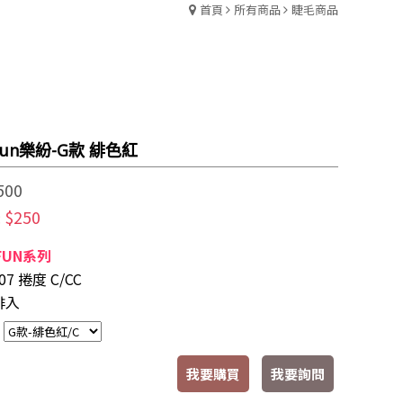
首頁
所有商品
睫毛商品
Fun樂紛-G款 緋色紅
500
$250
:
 FUN系列
07 捲度 C/CC
排入
：
我要購買
我要詢問