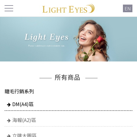
EN
所有商品
睫毛行銷系列
DM(A4)區
海報(A2)區
立牌大圖區