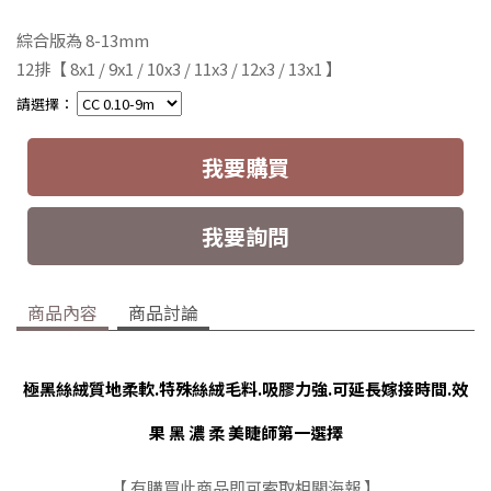
綜合版為 8-13mm
12排
【 8x1 / 9x1 / 10x3 / 11x3 / 12x3 / 13x1 】
請選擇：
我要購買
我要詢問
商品內容
商品討論
極黑絲絨質地柔軟.特殊絲絨毛料.吸膠力強.可延長嫁接時間.效
果 黑 濃 柔 美睫師第一選擇
【 有購買此商品即可索取相關海報 】