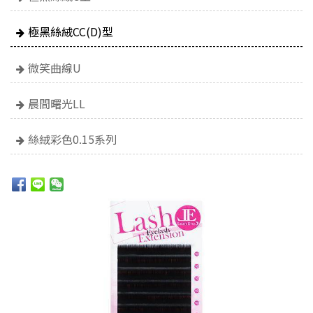
極黑絲絨CC(D)型
微笑曲線U
晨間曙光LL
絲絨彩色0.15系列