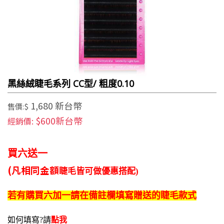
黑絲絨睫毛系列 CC型/ 粗度0.10
1,680 新台幣
售價:$
$600新台幣
經銷價:
買六送一
(凡相同金額
睫毛皆可做
優惠搭配)
若有購買
六加一
請在
備註欄填寫
贈送的
睫毛款式
如何填寫?請
點我