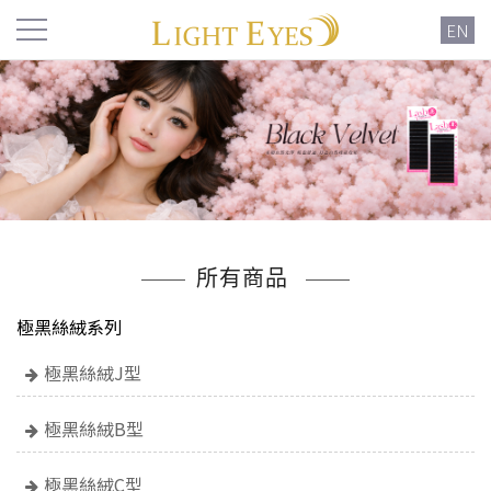
EN
所有商品
極黑絲絨系列
極黑絲絨J型
極黑絲絨B型
極黑絲絨C型