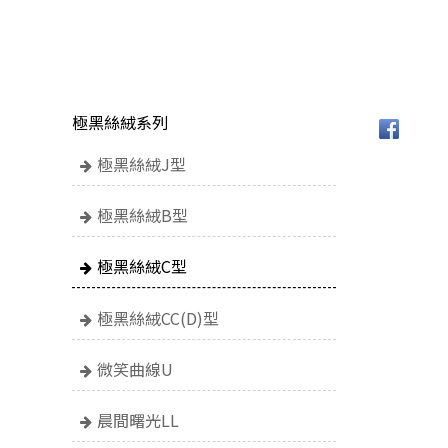
極黑絲絨系列
極黑絲絨J型
極黑絲絨B型
極黑絲絨C型
極黑絲絨CC(D)型
微笑曲線U
晨間曙光LL