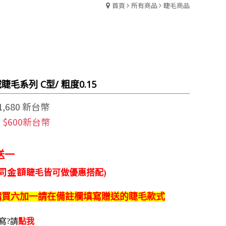
首頁
所有商品
睫毛商品
睫毛系列 C型/ 粗度0.15
1,680 新台幣
$600新台幣
:
送一
相同金額
睫毛皆可做
優惠搭配)
購買
六加一
請在
備註欄填寫
贈送的
睫毛款式
寫?請
點我