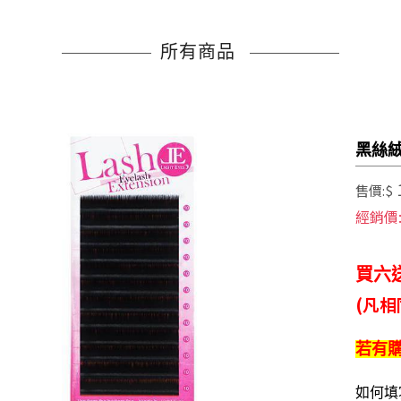
所有商品
黑絲絨
售價:$
經銷價
買六
(凡
若有
如何填