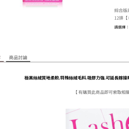
綜合版為
12排
【 8
請選擇
容
商品討論
極黑絲絨質地柔軟.特殊絲絨毛料.吸膠力強.可延長嫁接時間
【 有購買此商品即可索取相關