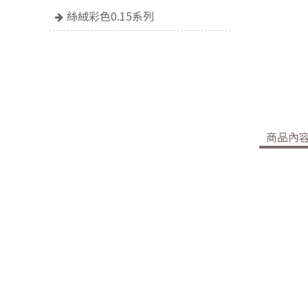
絲絨彩色0.15系列
商品內