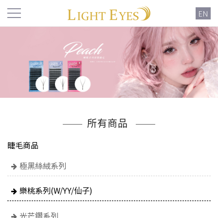
EN
所有商品
睫毛商品
極黑絲絨系列
樂桃系列(W/YY/仙子)
光芒鑽系列