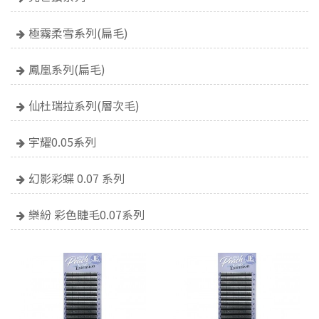
極霧柔雪系列(扁毛)
鳳凰系列(扁毛)
仙杜瑞拉系列(層次毛)
宇耀0.05系列
幻影彩蝶 0.07 系列
樂紛 彩色睫毛0.07系列