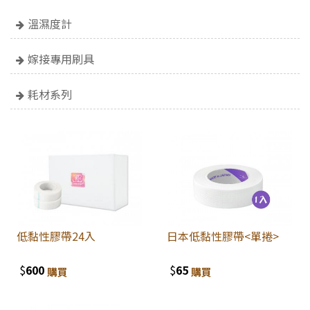
溫濕度計
嫁接專用刷具
耗材系列
低黏性膠帶24入
日本低黏性膠帶<單捲>
$
600
$
65
購買
購買