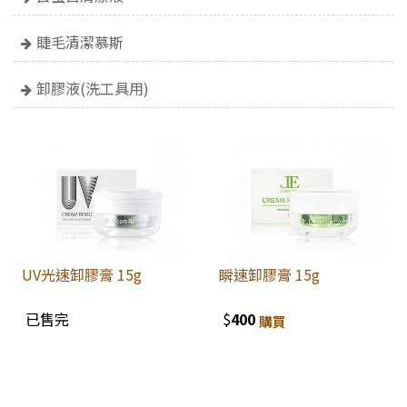
睫毛清潔慕斯
卸膠液(洗工具用)
UV光速卸膠膏 15g
瞬速卸膠膏 15g
已售完
$
400
購買