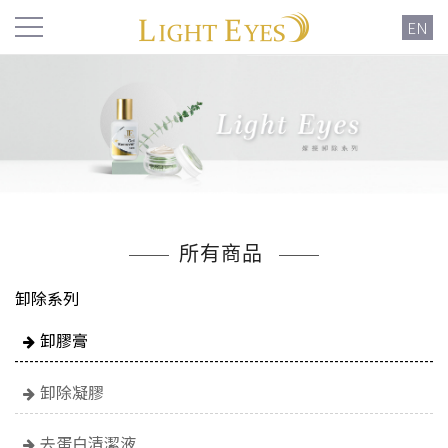
EN
所有商品
卸除系列
卸膠膏
卸除凝膠
去蛋白清潔液